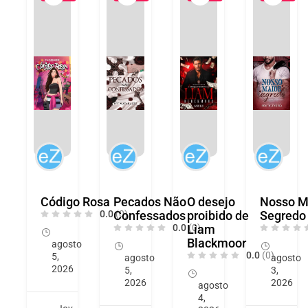
Código Rosa
Pecados Não
O desejo
Nosso M
0.0
Confessados
(0)
proibido de
Segredo
0.0
Liam
(0)
Blackmoor
agosto
0.0
(0)
5,
agosto
agosto
2026
5,
3,
2026
2026
agosto
4,