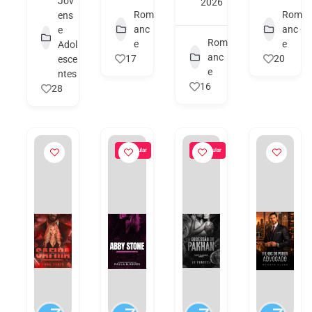
Jov
2026
Rom
Rom
ens
anc
anc
e
Rom
e
e
Adol
anc
17
20
esce
e
ntes
16
28
Popular
Popular