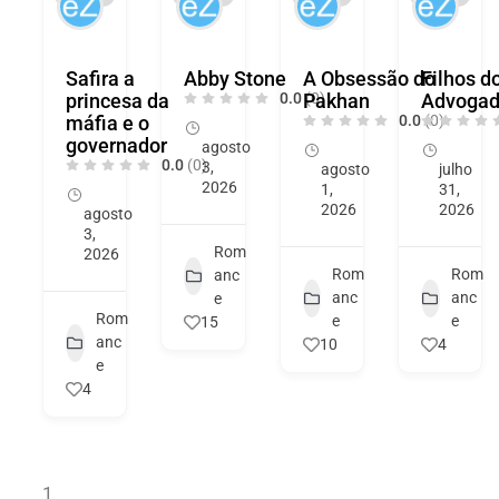
Safira a
Abby Stone
A Obsessão do
Filhos d
princesa da
0.0
Pakhan
(0)
Advoga
máfia e o
0.0
(0)
governador
agosto
0.0
(0)
3,
agosto
julho
2026
1,
31,
2026
2026
agosto
3,
Rom
2026
Rom
Rom
anc
anc
anc
e
Rom
e
e
15
anc
10
4
e
4
1