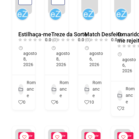
Novo
Novo
Estilhaça-me
Treze da Sorte
Match Desfeito
O marid
0.0
(0)
0.0
(0)
0.0
me rejei
(0)
agosto
agosto
agosto
8,
8,
6,
agosto
2026
2026
2026
6,
2026
Rom
Rom
Rom
Rom
anc
anc
anc
anc
e
e
e
e
0
6
10
2
Popular
Popular
Popular
Popular