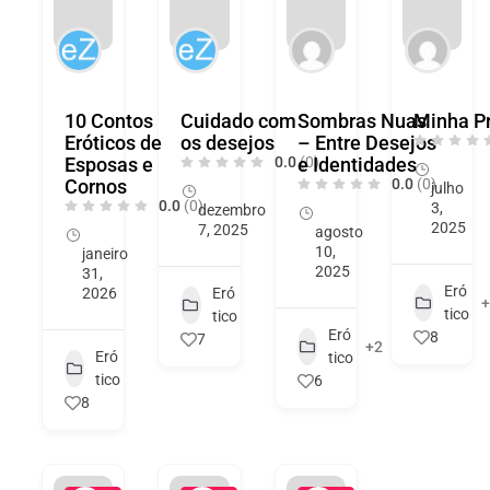
10 Contos
Cuidado com
Sombras Nuas
Minha P
Eróticos de
os desejos
– Entre Desejos
Esposas e
0.0
e Identidades
(0)
Cornos
0.0
(0)
julho
0.0
(0)
3,
dezembro
2025
7, 2025
agosto
10,
janeiro
2025
31,
Eró
2026
Eró
+
tico
tico
Eró
8
7
+2
Eró
tico
tico
6
8