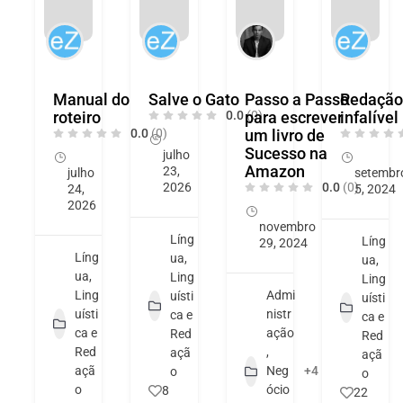
Manual do
Salve o Gato
Passo a Passo
Redação
roteiro
0.0
para escrever
(0)
infalível
0.0
(0)
um livro de
Sucesso na
julho
Amazon
23,
julho
setembr
2026
0.0
(0)
24,
5, 2024
2026
novembro
Líng
Líng
29, 2024
Líng
ua,
ua,
ua,
Ling
Ling
Ling
Admi
uísti
uísti
uísti
nistr
ca e
ca e
ca e
ação
Red
Red
Red
,
açã
açã
açã
Neg
+4
o
o
o
ócio
8
22