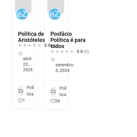
Política de
Posfácio
Aristóteles
Política é para
0.0
todos
(0)
0.0
(0)
abril
23,
setembro
2026
5, 2024
Polí
Polí
tica
tica
1
28