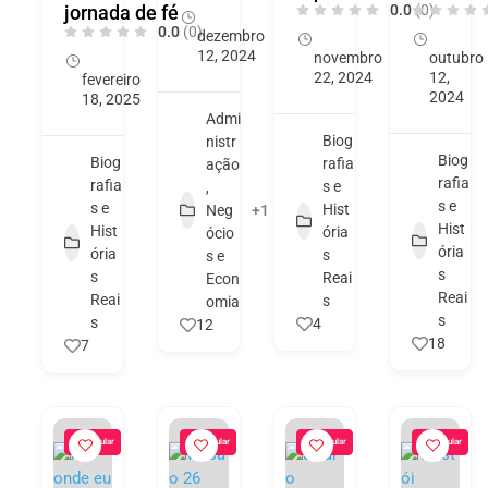
jornada de fé
0.0
(0)
0.0
(0)
dezembro
12, 2024
novembro
outubro
22, 2024
12,
fevereiro
2024
18, 2025
Admi
Biog
nistr
Biog
Biog
rafia
ação
rafia
rafia
s e
,
s e
s e
Hist
Neg
+1
Hist
Hist
ória
ócio
ória
ória
s
s e
s
s
Reai
Econ
Reai
Reai
s
omia
s
s
4
12
18
7
Popular
Popular
Popular
Popular