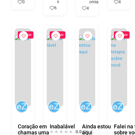
s
0
omia
4
6
4
Popular
Popular
Popular
Coração em
Inabalável
Ainda estou
Falei na
chamas uma
0.0
aqui
(0)
sobre vo