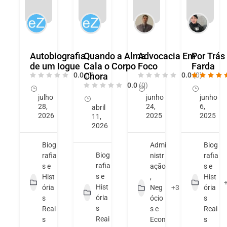
Autobiografia
Quando a Alma
Advocacia Em
Por Trás
de um Iogue
Cala o Corpo
Foco
Farda
0.0
Chora
(0)
0.0
(0)
0.0
(0)
julho
junho
junho
28,
24,
6,
abril
2026
2025
2025
11,
2026
Biog
Admi
Biog
Biog
rafia
nistr
rafia
rafia
s e
ação
s e
s e
Hist
,
Hist
Hist
ória
Neg
+3
ória
ória
s
ócio
s
s
Reai
s e
Reai
Reai
s
Econ
s