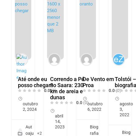
Até onde eu
Correndo a Pé
De Vento em
Tolstói 
posso chegar?
no Saara: 230
Proa
biografi
0.0
km de areia e
(0)
0.0
(0)
dunas
0.0
(0)
outubro
outubro
agosto
2, 2024
6, 2022
3,
2022
abril
14,
Aut
2023
Biog
Biog
oaju
+2
rafia