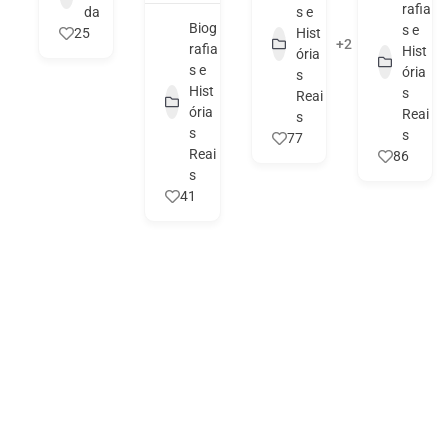
rafia
da
s e
Biog
s e
25
Hist
+2
rafia
Hist
ória
s e
ória
s
Hist
s
Reai
ória
Reai
s
s
s
77
Reai
86
s
41