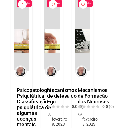
Popular
Popular
Popular
Psicopatologia
Mecanismos
Mecanismos
Psiquiátrica:
de defesa do
de Formação
Classificação
Ego
das Neuroses
psiquiátrica de
0.0
(0)
0.0
(0)
algumas
doenças
fevereiro
fevereiro
mentais
8, 2023
8, 2023