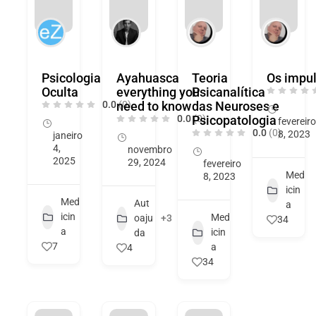
Psicologia
Ayahuasca
Teoria
Os impu
Oculta
everything you
Psicanalítica
0.0
need to know
(0)
das Neuroses e
0.0
Psicopatologia
(0)
fevereiro
0.0
(0)
8, 2023
janeiro
4,
novembro
2025
29, 2024
fevereiro
Med
8, 2023
icin
Med
Aut
a
icin
Med
oaju
+3
34
a
icin
da
7
a
4
34