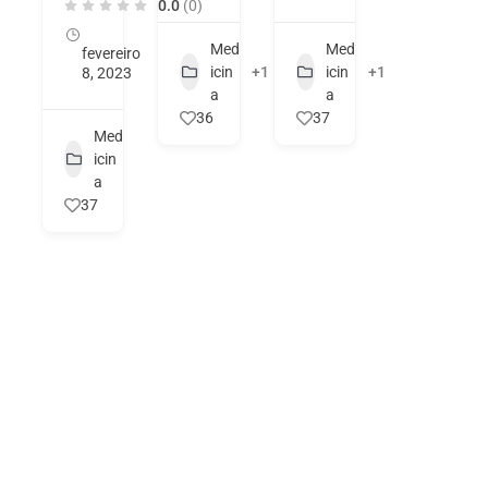
0.0
(0)
Med
Med
fevereiro
icin
+1
icin
+1
8, 2023
a
a
36
37
Med
icin
a
37