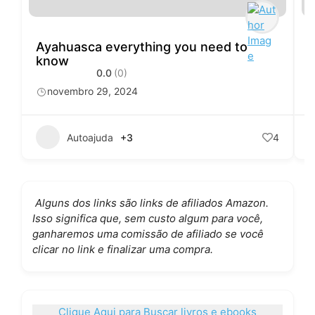
Ayahuasca everything you need to
T
know
P
0.0
(0)
novembro 29, 2024
Autoajuda
+3
4
Alguns dos links são links de afiliados Amazon.
Isso significa que, sem custo algum para você,
ganharemos uma comissão de afiliado se você
clicar no link e finalizar uma compra.
Clique Aqui para Buscar livros e ebooks