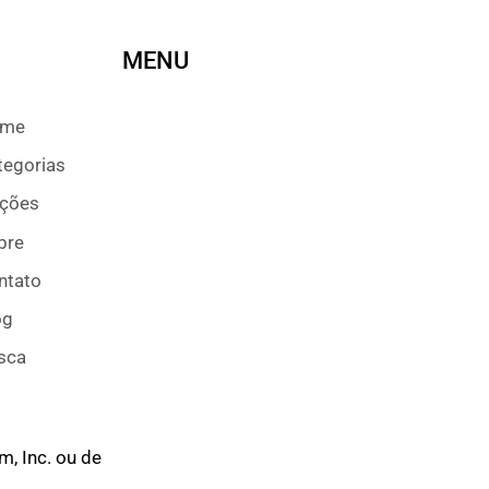
MENU
ome
tegorias
ções
bre
ntato
og
sca
, Inc. ou de