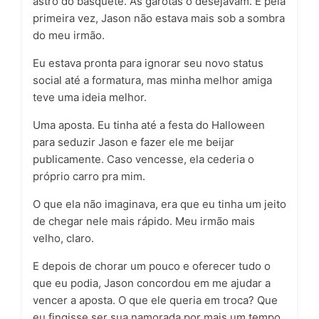
astro do basquete. As garotas o desejavam. E pela
primeira vez, Jason não estava mais sob a sombra
do meu irmão.
Eu estava pronta para ignorar seu novo status
social até a formatura, mas minha melhor amiga
teve uma ideia melhor.
Uma
aposta
. Eu tinha até a festa do Halloween
para seduzir Jason e fazer ele me beijar
publicamente. Caso vencesse, ela cederia o
próprio carro pra mim.
O que ela não imaginava, era que eu tinha um jeito
de chegar nele mais rápido. Meu irmão mais
velho, claro.
E depois de chorar um pouco e oferecer tudo o
que eu podia, Jason concordou em me ajudar a
vencer a aposta. O que ele queria em troca? Que
eu fingisse ser sua namorada por mais um tempo