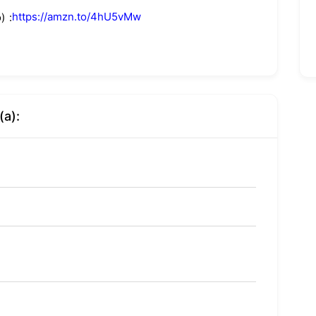
https://amzn.to/4hU5vMw
)
(a):