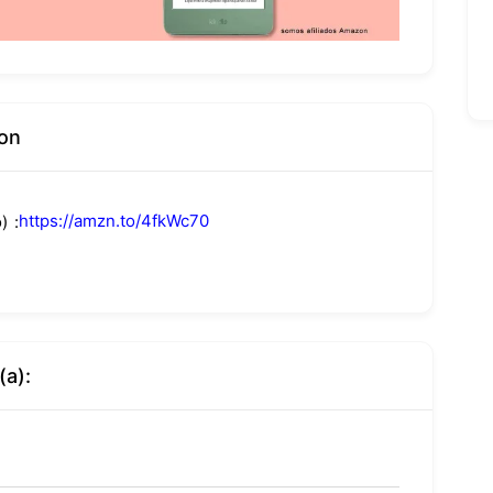
on
https://amzn.to/4fkWc70
)
(a):