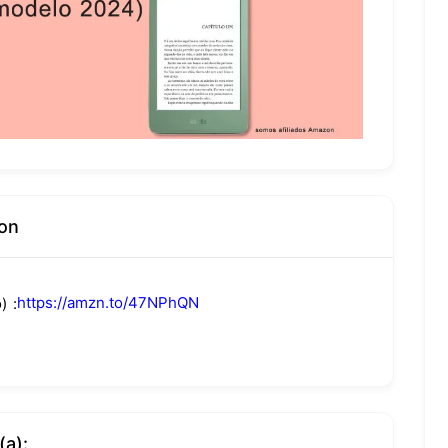
on
https://amzn.to/47NPhQN
)
(a):