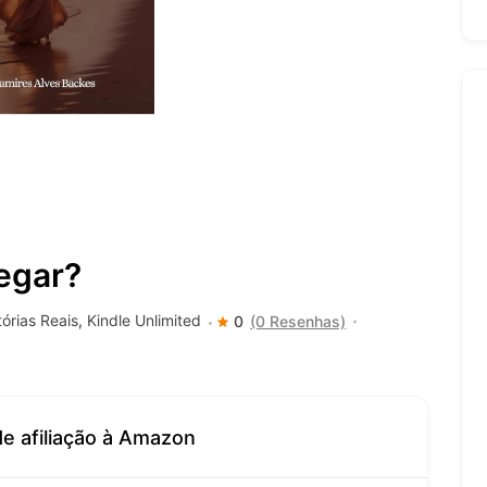
egar?
tórias Reais
,
Kindle Unlimited
0
(0 Resenhas)
de afiliação à Amazon