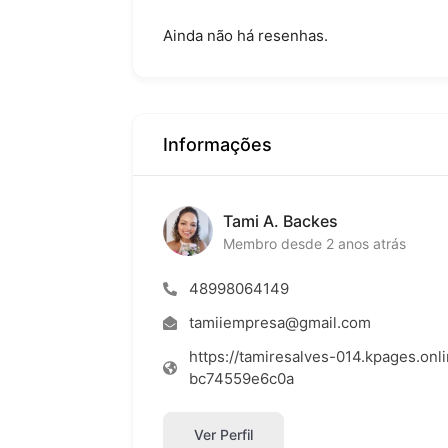
Ainda não há resenhas.
Informações
Tami A. Backes
Membro desde 2 anos atrás
48998064149
tamiiempresa@gmail.com
https://tamiresalves-014.kpages.o
bc74559e6c0a
Ver Perfil