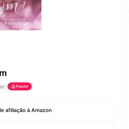
im
as)
Popular
de afiliação à Amazon