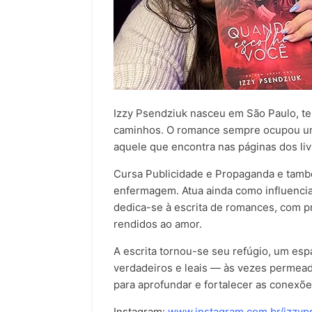
Izzy Psendziuk nasceu em São Paulo, te
caminhos. O romance sempre ocupou um 
aquele que encontra nas páginas dos liv
Cursa Publicidade e Propaganda e també
enfermagem. Atua ainda como influenciad
dedica-se à escrita de romances, com p
rendidos ao amor.
A escrita tornou-se seu refúgio, um esp
verdadeiros e leais — às vezes permea
para aprofundar e fortalecer as conexõ
Instagram:
www.instagram.com.br/izzyp