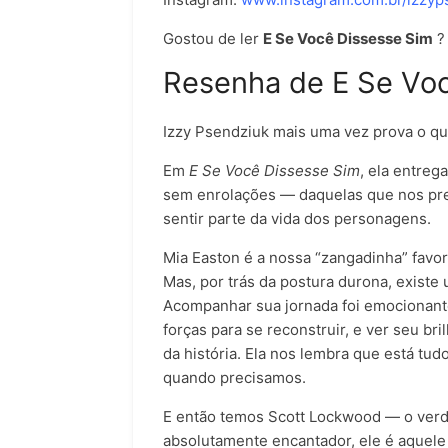
Gostou de ler
E Se Você Dissesse Sim
?
Resenha de
E Se Vo
Izzy Psendziuk mais uma vez prova o qua
Em
E Se Você Dissesse Sim
, ela entreg
sem enrolações — daquelas que nos pr
sentir parte da vida dos personagens.
Mia Easton é a nossa “zangadinha” favori
Mas, por trás da postura durona, existe
Acompanhar sua jornada foi emocionante
forças para se reconstruir, e ver seu br
da história. Ela nos lembra que está tud
quando precisamos.
E então temos Scott Lockwood — o verda
absolutamente encantador, ele é aquel