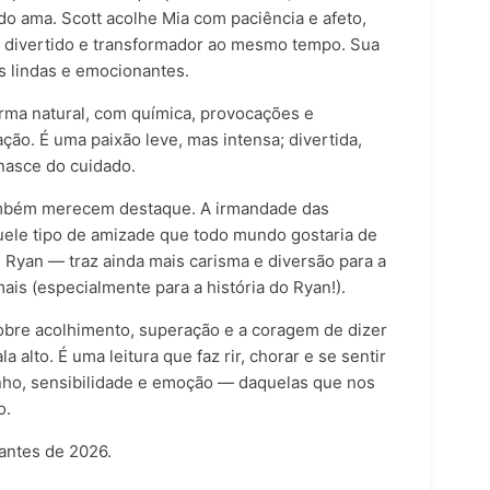
o ama. Scott acolhe Mia com paciência e afeto,
 divertido e transformador ao mesmo tempo. Sua
s lindas e emocionantes.
rma natural, com química, provocações e
o. É uma paixão leve, mas intensa; divertida,
nasce do cuidado.
também merecem destaque. A irmandade das
quele tipo de amizade que todo mundo gostaria de
 e Ryan — traz ainda mais carisma e diversão para a
is (especialmente para a história do Ryan!).
obre acolhimento, superação e a coragem de dizer
alto. É uma leitura que faz rir, chorar e se sentir
inho, sensibilidade e emoção — daquelas que nos
o.
antes de 2026.