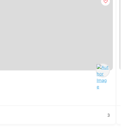
O m
ag
3