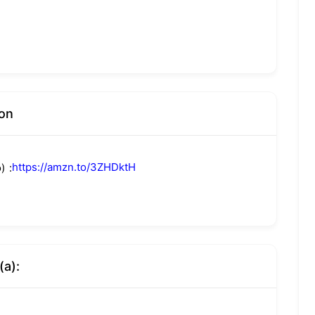
on
https://amzn.to/3ZHDktH
)
(a):