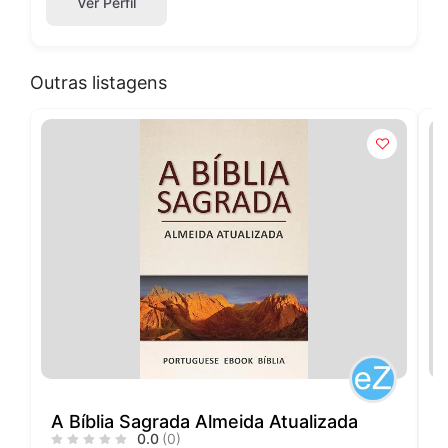
Ver Perfil
Outras listagens
A Bíblia Sagrada Almeida Atualizada
L
0.0
(0)