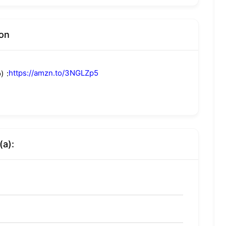
on
https://amzn.to/3NGLZp5
)
(a):