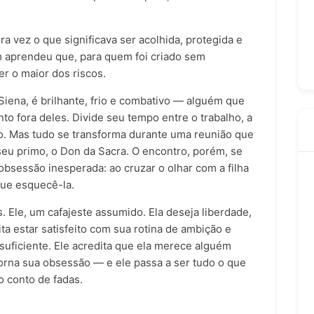
a vez o que significava ser acolhida, protegida e
m aprendeu que, para quem foi criado sem
er o maior dos riscos.
iena, é brilhante, frio e combativo — alguém que
nto fora deles. Divide seu tempo entre o trabalho, a
são. Mas tudo se transforma durante uma reunião que
 seu primo, o Don da Sacra. O encontro, porém, se
obsessão inesperada: ao cruzar o olhar com a filha
gue esquecê-la.
s. Ele, um cafajeste assumido. Ela deseja liberdade,
ita estar satisfeito com sua rotina de ambição e
suficiente. Ele acredita que ela merece alguém
torna sua obsessão — e ele passa a ser tudo o que
o conto de fadas.