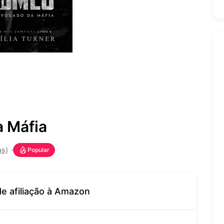
 Máfia
as)
Popular
de afiliação à Amazon