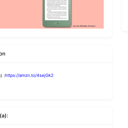
on
https://amzn.to/4sejGk2
)
(a):