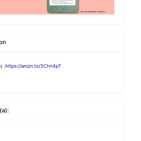
on
https://amzn.to/3Chn4pT
)
(a):