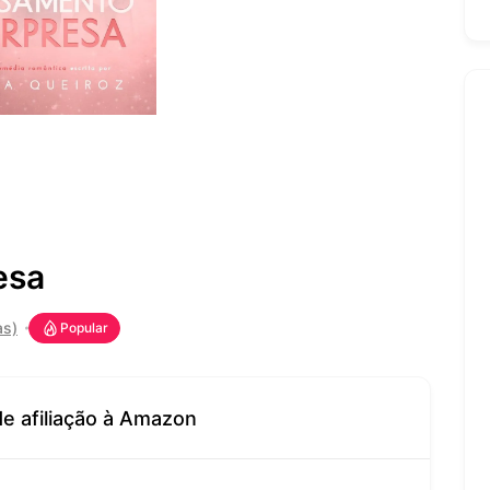
esa
as)
Popular
de afiliação à Amazon