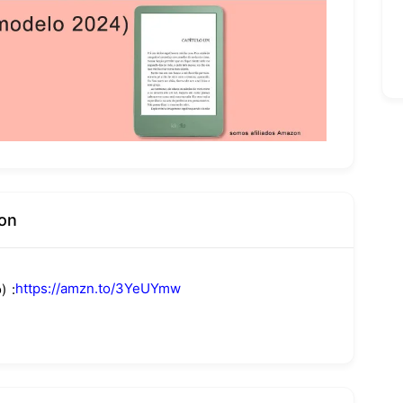
on
https://amzn.to/3YeUYmw
)