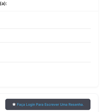
(a):
Faça Login Para Escrever Uma Resenha.