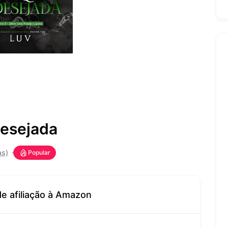
desejada
as)
Popular
de afiliação à Amazon