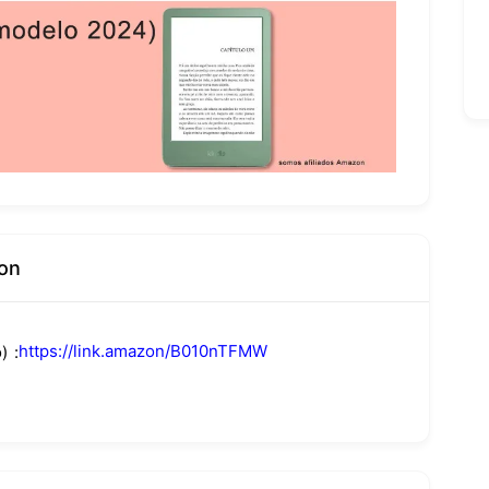
on
https://link.amazon/B010nTFMW
)